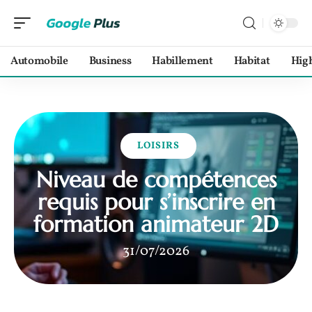
Automobile
Business
Habillement
Habitat
Hig
LOISIRS
Niveau de compétences
requis pour s’inscrire en
formation animateur 2D
31/07/2026