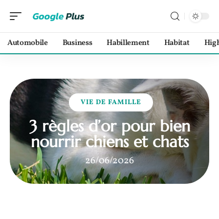
Automobile
Business
Habillement
Habitat
Hig
VIE DE FAMILLE
3 règles d’or pour bien
nourrir chiens et chats
26/06/2026