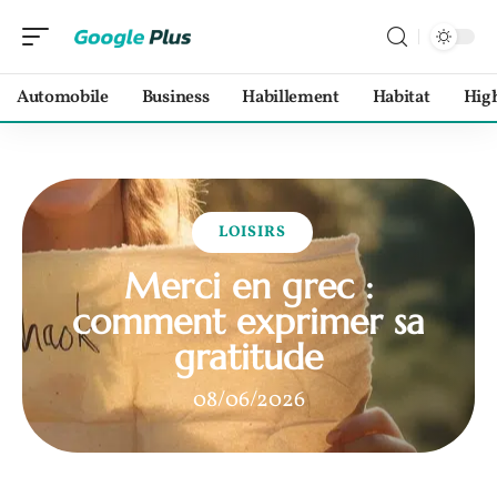
Automobile
Business
Habillement
Habitat
Hig
LOISIRS
Merci en grec :
comment exprimer sa
gratitude
08/06/2026