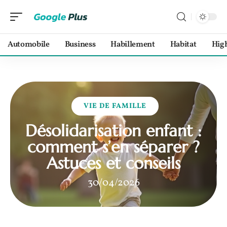
Automobile
Business
Habillement
Habitat
Hig
VIE DE FAMILLE
Désolidarisation enfant :
comment s’en séparer ?
Astuces et conseils
30/04/2026