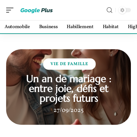
Automobile
Business
Habillement
Habitat
Hig
VIE DE FAMILLE
Un an de mariage :
entre joie, défis et
projets futurs
27/09/2025