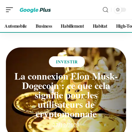
Automobile
Business
Habillement
Habitat
High-Te
INVESTIR
La connexion Elon Musk-
Dogecoin : ce que cela
signifie pour les
utilisateurs de
cryptomonnaie
27/12/2023