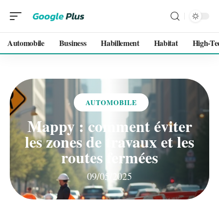
Automobile
Business
Habillement
Habitat
High-Te
AUTOMOBILE
Mappy : comment éviter
les zones de travaux et les
routes fermées
09/05/2025