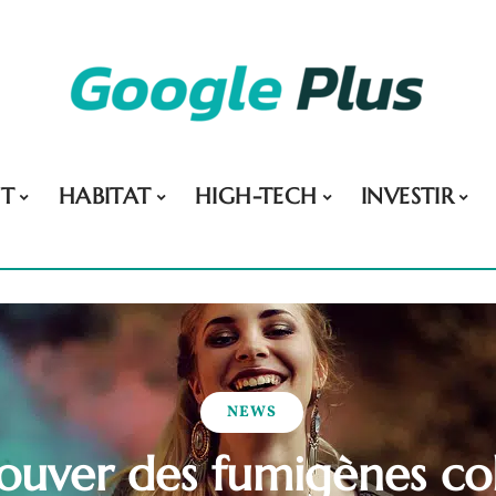
NT
HABITAT
HIGH-TECH
INVESTIR
NEWS
ouver des fumigènes col