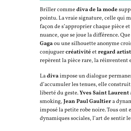
Briller comme
diva de la mode
suppo
pointu. La vraie signature, celle qui m
façon de s’approprier chaque pièce et d
nuance, que se joue la différence. Que
Gaga
ou une silhouette anonyme crois
conjuguer
créativité
et
regard artis
repèrent la pièce rare, la réinventent
La
diva
impose un dialogue permanen
d’accumuler les tenues, elle construit
liberté du geste.
Yves Saint Laurent
smoking,
Jean Paul Gaultier
a dynami
imposé la petite robe noire. Tous on
dynamiques sociales, l’art de sentir 