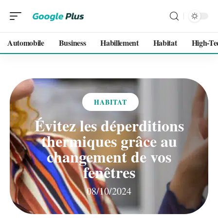
Automobile
Business
Habillement
Habitat
High-Te
HABITAT
Évitez les déperditions
thermiques grâce au
changement de vos
fenêtres
08/10/2024