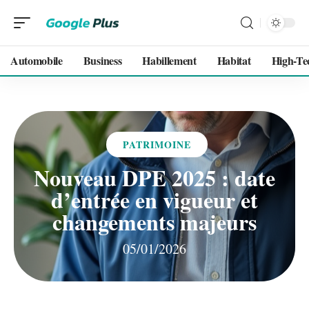
Automobile
Business
Habillement
Habitat
High-Te
PATRIMOINE
Nouveau DPE 2025 : date
d’entrée en vigueur et
changements majeurs
05/01/2026