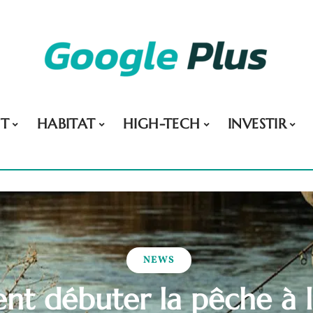
NT
HABITAT
HIGH-TECH
INVESTIR
NEWS
t débuter la pêche à l