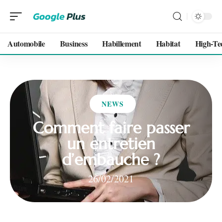
Automobile
Business
Habillement
Habitat
High-Te
NEWS
Comment faire passer
un entretien
d’embauche ?
26/02/2021