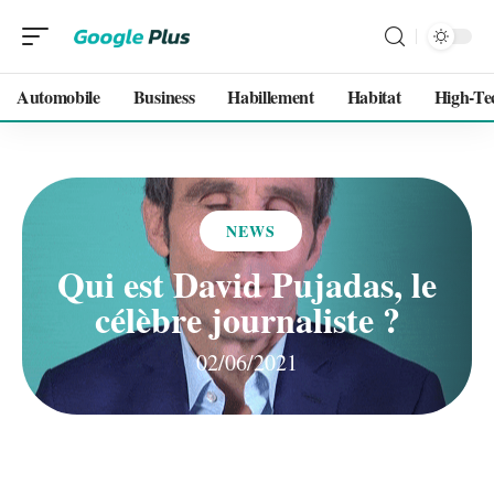
Automobile
Business
Habillement
Habitat
High-Te
NEWS
Qui est David Pujadas, le
célèbre journaliste ?
02/06/2021