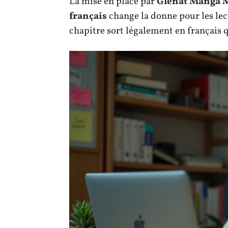
La mise en place par
Glénat Manga M
français
change la donne pour les lec
chapitre sort légalement en français