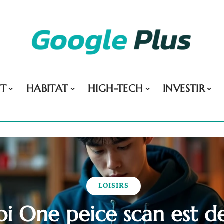
NT
HABITAT
HIGH-TECH
INVESTIR
LOISIRS
i One peice scan est d